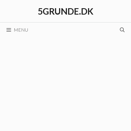
Hop
5GRUNDE.DK
til
indhold
MENU