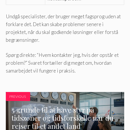
Undgå specialister, der bruger meget fagsprog uden at
forklare det. Det kan skabe problemer senere i
projektet, når du skal godkende løsninger eller forstå
begrænsninger.
Spørg direkte: “Hvem kontakter jeg, hvis der opstår et
problem?” Svaret fortæller dig meget om, hvordan
samarbejdet vil fungere i praksis.
PREVIOUS
5 grunde til at have styr på
tidszoner og tidsforskelle når du
rejser til et andet land