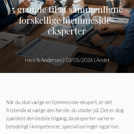
5 grunde til af sammenligne
forskellige hjemmeside-
eksperter
Henrik Andersen
|
03/05/2026
|
Andet
Når du skal vælge en hjemmeside-ekspert, er det
fristende at vælge den første, du støder på. Det er dog
sjældent den bedste tilgang, da eksperter varierer
betydeligt i kompetencer, specialiseringer og priser.